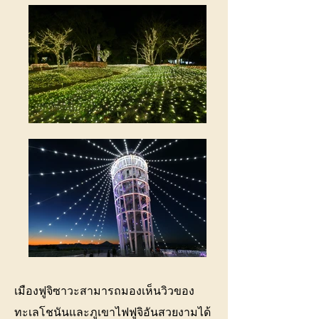
เมืองฟูจิซาวะสามารถมองเห็นวิวของ
ทะเลโชนันและภูเขาไฟฟูจิอันสวยงามได้