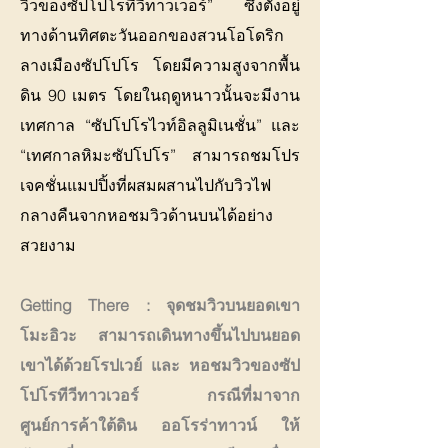
วิวของซัปโปโรทีวีทาวเวอร์” ซึ่งตั้งอยู่
ทางด้านทิศตะวันออกของสวนโอโดริก
ลางเมืองซัปโปโร โดยมีความสูงจากพื้น
ดิน 90 เมตร โดยในฤดูหนาวนั้นจะมีงาน
เทศกาล “ซัปโปโรไวท์อิลลูมิเนชั่น” และ
“เทศกาลหิมะซัปโปโร” สามารถชมโปร
เจคชั่นแมปปิ้งที่ผสมผสานไปกับวิวไฟ
กลางคืนจากหอชมวิวด้านบนได้อย่าง
สวยงาม
Getting There : จุดชมวิวบนยอดเขา
โมะอิวะ สามารถเดินทางขึ้นไปบนยอด
เขาได้ด้วยโรปเวย์ และ หอชมวิวของซัป
โปโรทีวีทาวเวอร์ กรณีที่มาจาก
ศูนย์การค้าใต้ดิน ออโรร่าทาวน์ ให้