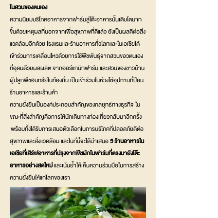
ในสวนของตนเอง
ความนิยมบริโภคอาหารจากฟาร์มสู่โต๊ะอาหารนั้นเติบโตมาก
ขึ้นด้วยเหตุผลที่นอกจากเพื่อสุขภาพที่ดีแล้ว ยังเป็นผลดีต่อสิ่ง
แวดล้อมอีกด้วย โรงแรมและร้านอาหารทั่วโลกและในเอเชียได้
เข้าร่วมการเคลื่อนไหวด้วยการใช้พืชพันธุ์จากสวนขอวตนเอง
ที่อุดมด้วยผลผลิต จากออร์แกนิกฟาร์ม และสวนของชาวบ้าน
ผู้ปลูกพืชอินทรีย์ในท้องถิ่น เป็นเข้าร่วมในห่วงโซ่อุปทานที่ป้อน
ร้านอาหารและร้านค้า
ความยั่งยืนเป็นองค์ประกอบสำคัญของกลยุทธ์ทางธุรกิจ ใน
ขณะที่สิ่งสำคัญคือการให้นักเดินทางท่องเที่ยวกลับมาอีกครั้ง
พร้อมทั้งได้รับการเสนอตัวเลือกในการบริโภคที่ปลอดภัยดีต่อ
สุขภาพและสิ่งแวดล้อม และในที่นี้จะได้นำเสนอ
5 ร้านอาหารใน
เอเชียที่เสิร์ฟอาหารที่ปรุงจากพืชผักในฟาร์มที่ตรงมายังโต๊ะ
อาหารอย่างสดใหม่
และเน้นย้ำให้เห็นความร่วมมือในการสร้าง
ความยั่งยืนให้แก่โลกของเรา