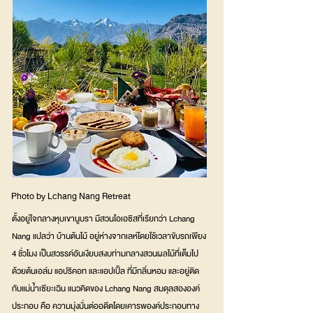
Photo by Lchang Nang Retreat
ตั้งอยู่ใจกลางหุบเขานูบรา มีสวนโอเอซิสที่เรียกว่า Lchang
Nang แปลว่า บ้านต้นไม้ อยู่ห่างจากเลห์โดยใช้เวลาขับรถเพียง
4 ชั่วโมง เป็นสวรรค์อันเงียบสงบท่ามกลางสวนผลไม้ที่เต็มไป
ด้วยต้นเอล์ม แอปริคอท และแอปเปิ้ล ที่มีกลิ่นหอม และอยู่ติด
กับแม่น้ำเซียะเฉิน แนวคิดของ Lchang Nang สมดุลสององค์
ประกอบ คือ ความมุ่งมั่นต่ออดีตโดยเคารพองค์ประกอบทาง