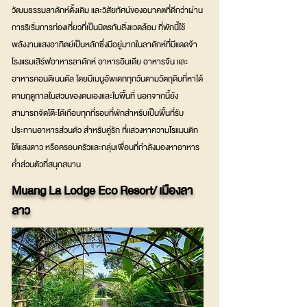
วัฒนธรรมลาดักห์ดั้งเดิม และวิสัยทัศน์ของอนาคตที่ดีกว่าผ่าน
การริเริ่มการท่องเที่ยวที่เป็นมิตรกับสิ่งแวดล้อม ที่พักนี้ใช้
พลังงานแสงอาทิตย์เป็นหลักซึ่งมีอยู่มากในลาดักห์ที่มีแดดจ้า
โรงแรมเสิร์ฟอาหารลาดักห์ อาหารอินเดีย อาหารจีน และ
อาหารคอนติเนนตัล โดยมีเมนูอัพเดททุกวันตามวัตถุดิบที่หาได้
ตามฤดูกาลในสวนของตนเองและในพื้นที่ นอกจากนี้ยัง
สามารถจัดโต๊ะได้เกือบทุกที่รอบที่พักสำหรับเป็นพื้นที่รับ
ประทานอาหารส่วนตัว สำหรับคู่รัก ที่แสวงหาความโรแมนติก
ใต้แสงดาว หรือครอบครัวและกลุ่มเพื่อนที่กำลังมองหาอาหาร
ค่ำส่วนตัวที่สนุกสนาน
Muang La Lodge Eco Resort/ เมืองลา
ลาว