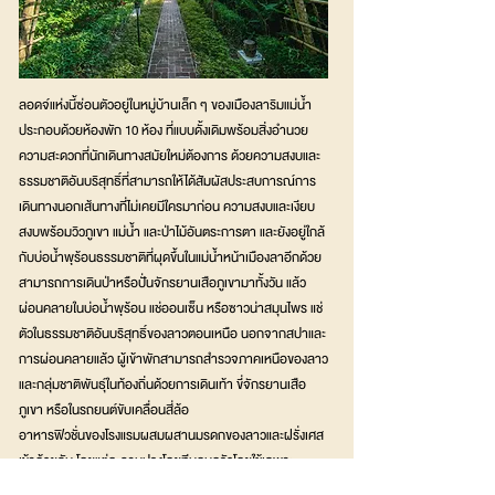
ลอดจ์แห่งนี้ซ่อนตัวอยู่ในหมู่บ้านเล็ก ๆ ของเมืองลาริมแม่น้ำ
ประกอบด้วยห้องพัก 10 ห้อง ที่แบบดั้งเดิมพร้อมสิ่งอำนวย
ความสะดวกที่นักเดินทางสมัยใหม่ต้องการ ด้วยความสงบและ
ธรรมชาติอันบริสุทธิ์ที่สามารถให้ได้สัมผัสประสบการณ์การ
เดินทางนอกเส้นทางที่ไม่เคยมีใครมาก่อน ความสงบและเงียบ
สงบพร้อมวิวภูเขา แม่น้ำ และป่าไม้อันตระการตา และยังอยู่ใกล้
กับบ่อน้ำพุร้อนธรรมชาติที่ผุดขึ้นในแม่น้ำหน้าเมืองลาอีกด้วย
สามารถการเดินป่าหรือปั่นจักรยานเสือภูเขามาทั้งวัน แล้ว
ผ่อนคลายในบ่อน้ำพุร้อน แช่ออนเซ็น หรือซาวน่าสมุนไพร แช่
ตัวในธรรมชาติอันบริสุทธิ์ของลาวตอนเหนือ นอกจากสปาและ
การผ่อนคลายแล้ว ผู้เข้าพักสามารถสำรวจภาคเหนือของลาว
และกลุ่มชาติพันธุ์ในท้องถิ่นด้วยการเดินเท้า ขี่จักรยานเสือ
ภูเขา หรือในรถยนต์ขับเคลื่อนสี่ล้อ
อาหารฟิวชั่นของโรงแรมผสมผสานมรดกของลาวและฝรั่งเศส
เข้าด้วยกัน โดยแต่ละจานปรุงโดยทีมคนครัวโดยใช้เฉพาะ
วัตถุดิบที่สดใหม่ในท้องถิ่นจากสวนของลอกจ์ หรือที่มาจาก