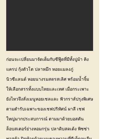
ก่อนจะเปลี่ยนมาจัดเต็มกับซีฟู๊ดที่มีทั้งปูม้า คิง
แครป กุ้งตัวโต ปลาหมึก หอยแมลงภู่
นิวซีแลนด์ หอยนางรมสดรสเลิศ พร้อมน้ำจิ้ม
ให้เลือกสรรทั้งแบบไทยและเทศ เมื่อกระเพาะ
ยังไหวจึงสั่งเมนูหอยเชลและ ฟัวกราส์ปรุงพิเศษ
ตามตำรับเฉพาะของเชฟปริทัศน์ ผาลี เชฟ
ใหญ่มากประสบการณ์ ตามมาด้วยบอสตัน
ล็อบสเตอร์ย่างหอมกรุ่น ปลาดิบสดเด้ง พิซซ่า
พาสต้า ปิดท้ายด้วยเมนูของหวานที่ดีเด็ดจนลืม