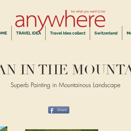
OME
TRAVEL IDEA
Travel Idea collect
Switzerland
M
AN IN THE MOUNT
Superb Painting in Mountainous Landscape
Share