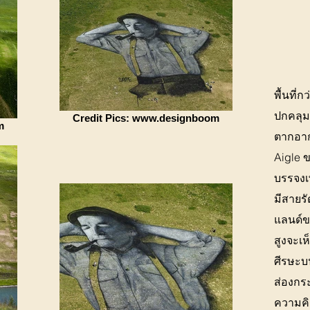
พื้นที่
ปกคลุมด
Credit Pics: www.designboom
m
ตากอาก
Aigle 
บรรจงเพ
มีสายรั
แลนด์ขน
สูงจะเ
ศีรษะบ
ส่องกร
ความคิ