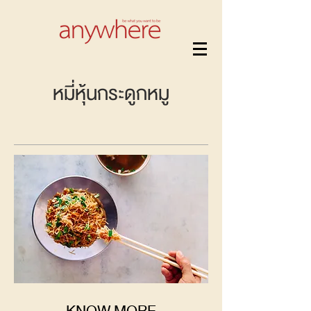
หมี่หุ้นกระดูกหมู