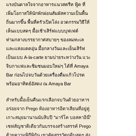
แรงบันดาลใจจากอาหารแนวสตรีท ฟู้ด ที่
เพิ่มโอกาสให้นักพักผ่อนสัมผัสความเป็นพื้น
ถิ่นมากขึ้น พื้นที่ครัวเปิดโล่ง อวดกรรมวิธีให้
เห็นแบบสดๆ มื้อเช้าเสิร์ฟแบบบุฟเฟต์
ท่ามกลางบรรยากาศสบายๆ ของลมทะเล
และแสงแดดอุ่น มื้อกลางวันและเย็นเสิร์ฟ
เป็นแบบ A-la-carte ยามบ่ายระหว่างวัน แวะ
จิบกาแฟและชิมชนมอบใหม่ๆ ได้ที่ Amaya
Bar ก่อนไปจบวันด้วยเครื่องดื่มแก้วโปรด
พร้อมอาทิตย์อัสดง ณ Amaya Bar
สำหรับมื้อเย็นคืนแรกเลือกจบวันด้วยอาหาร
อร่อยจาก Prego ห้องอาหารอิตาเลียนที่อยู่คู่
เกาะสมุยมานานนับสิบปี “มาร์โค บอสคาอินี่”
เชฟสัญชาติเดียวกันบรรจงสร้างสรรค์ Prego
ด้วยความพิถีพิถัน เขาคัดสรรวัตถุดิบสดๆ ส่ง