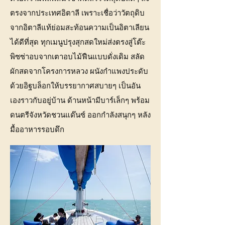
ตรงจากประเทศอิตาลี เพราะเชื่อว่าวัตถุดิบ
จากอิตาลีแท้ย่อมสะท้อนความเป็นอิตาเลียน
ได้ดีที่สุด ทุกเมนูปรุงสุกสดใหม่ส่งตรงสู่โต๊ะ
พิซซ่าอบจากเตาอบไม้ฟืนแบบดั่งเดิม สลัด
ผักสดจากโครงการหลวง ผนังกำแพงประดับ
ด้วยอิฐบล็อกให้บรรยากาศสบายๆ เป็นอัน
เองราวกับอยู่บ้าน ด้านหน้ามีบาร์เล็กๆ พร้อม
ดนตรีจังหวัดชวนแด๊นซ์ ออกกำลังสนุกๆ หลัง
มื้ออาหารรอบดึก