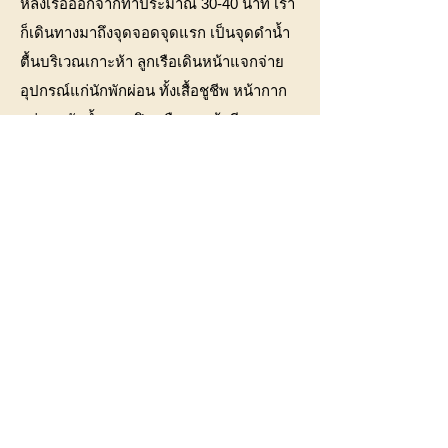
หลังเรือออกจากท่าประมาณ 30-40 นาที เรา
ก็เดินทางมาถึงจุดจอดจุดแรก เป็นจุดดำน้ำ
ตื้นบริเวณเกาะห้า ลูกเรือเดินหน้าแจกจ่าย
อุปกรณ์แก่นักพักผ่อน ทั้งเสื้อชูชีพ หน้ากาก
แว่นตากันน้ำ และฟินหรือรองเท้าตีนกบ
สำหรับบางคนที่ร้องขอ โลกใต้น้ำเต็มไปด้วย
สัตว์น้ำนานาพันธุ์ ทว่าเวลาดำต้องสังเกต
เยอะหน่อย เนื่องจากตามโขดหินและ
ปะการังเต็มไปด้วยโพรงเล็กอยู่เป็นจำนวน
มาก