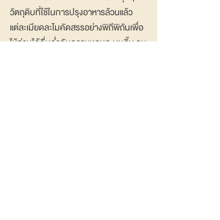
วัตถุดิบที่ใช้ในการปรุงอาหารล้วนแล้ว
แต่ละเมียดละไมคัดสรรอย่างพิถีพิถันเพื่อ
ให้ท่านได้ดื่มด่ำกับความหอมละมุนลิ้น จน
เคลิบเคลิ้มไปกับรสอาหารอร่อยล้ำที่เสิร์ฟ
พร้อมกับคุณภาพระดับ 5 ดาว
หากอยากผ่อนคลายกายใจด้วยศาสตร์
แห่งการบำบัดท่ามกลางธรรมชาติอันสวย
สดงดงามแบบรอบทิศทาง ต้องไม่พลาดที่
จะมาเยือน Life Spa@Villageสปา
คุณภาพจากรีสอร์ท ที่โดดเด่นด้วยทรีต
เมนต์สูตรเฉพาะ และใช้ผลิตภัณฑ์จาก
ธรรมชาติเป็นวัตถุดิบหลัก อีกทั้งยังมีโปร
แกรมสปาที่ถูกออกแบบมาเพื่อความผ่อน