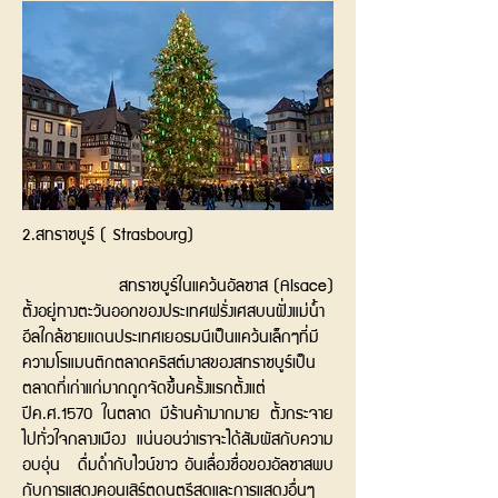
2.สทราซบูร์ ( Strasbourg)
สทราซบูร์ในแคว้นอัลซาส (Alsace)
ตั้งอยู่ทางตะวันออกของประเทศฝรั่งเศสบนฝั่งแม่น้ำ
อีลใกล้ชายแดนประเทศเยอรมนีเป็นแคว้นเล็กๆที่มี
ความโรแมนติกตลาดคริสต์มาสของสทราซบูร์เป็น
ตลาดที่เก่าแก่มากถูกจัดขึ้นครั้งแรกตั้งแต่
ปีค.ศ.1570 ในตลาด มีร้านค้ามากมาย ตั้งกระจาย
ไปทั่วใจกลางเมือง แน่นอนว่าเราจะได้สัมผัสกับความ
อบอุ่น ดื่มด่ำกับไวน์ขาว อันเลื่องชื่อของอัลซาสพบ
กับการแสดงคอนเสิร์ตดนตรีสดและการแสดงอื่นๆ