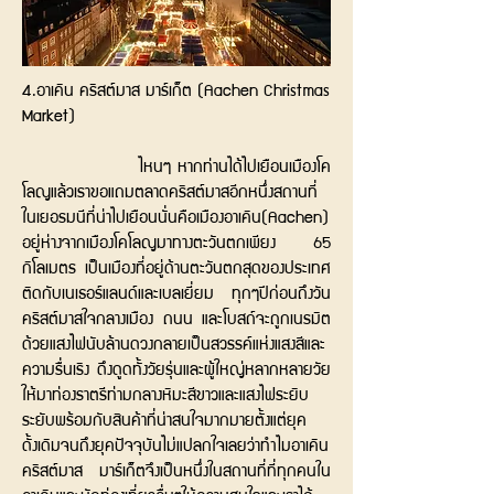
4.อาเคิน คริสต์มาส มาร์เก็ต (Aachen Christmas
Market)
ไหนๆ หากท่านได้ไปเยือนเมืองโค
โลญแล้วเราขอแถมตลาดคริสต์มาสอีกหนึ่งสถานที่
ในเยอรมนีที่น่าไปเยือนนั่นคือเมืองอาเคิน(Aachen)
อยู่ห่างจากเมืองโคโลญมาทางตะวันตกเพียง 65
กิโลเมตร เป็นเมืองที่อยู่ด้านตะวันตกสุดของประเทศ
ติดกับเนเธอร์แลนด์และเบลเยี่ยม ทุกๆปีก่อนถึงวัน
คริสต์มาสใจกลางเมือง ถนน และโบสถ์จะถูกเนรมิต
ด้วยแสงไฟนับล้านดวงกลายเป็นสวรรค์แห่งแสงสีและ
ความรื่นเริง ดึงดูดทั้งวัยรุ่นและผู้ใหญ่หลากหลายวัย
ให้มาท่องราตรีท่ามกลางหิมะสีขาวและแสงไฟระยิบ
ระยับพร้อมกับสินค้าที่น่าสนใจมากมายตั้งแต่ยุค
ดั้งเดิมจนถึงยุคปัจจุบันไม่แปลกใจเลยว่าทำไมอาเคิน
คริสต์มาส มาร์เก็ตจึงเป็นหนึ่งในสถานที่ที่ทุกคนใน