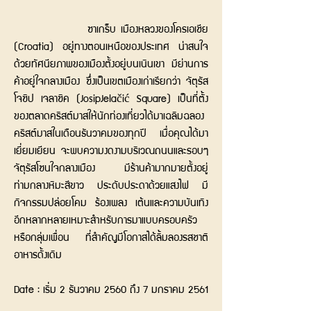
ซาเกร็บ เมืองหลวงของโครเอเชีย
(Croatia) อยู่ทางตอนเหนือของประเทศ น่าสนใจ
ด้วยทัศนียภาพของเมืองตั้งอยู่บนเนินเขา มีย่านการ
ค้าอยู่ใจกลางเมือง ซึ่งเป็นเขตเมืองเก่าเรียกว่า จัตุรัส
โจซิป เจลาซิค (JosipJelačić Square) เป็นที่ตั้ง
ของตลาดคริสต์มาสให้นักท่องเที่ยวได้มาเฉลิมฉลอง
คริสต์มาสในเดือนธันวาคมของทุกปี เมื่อคุณได้มา
เยี่ยมเยียน จะพบความงดงามบริเวณถนนและรอบๆ
จัตุรัสโซนใจกลางเมือง มีร้านค้ามากมายตั้งอยู่
ท่ามกลางหิมะสีขาว ประดับประดาด้วยแสงไฟ มี
กิจกรรมปล่อยโคม ร้องเพลง เต้นและความบันเทิง
อีกหลากหลายเหมาะสำหรับการมาแบบครอบครัว
หรือกลุ่มเพื่อน ที่สำคัญมีโอกาสได้ลิ้มลองรสชาติ
อาหารดั้งเดิม
Date : เริ่ม 2 ธันวาคม 2560 ถึง 7 มกราคม 2561