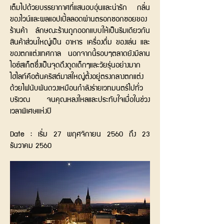
เต็มไปด้วยบรรยากาศที่แสนอบอุ่นและน่ารัก กลิ่น
ของไวน์และผลแอปเปิ้ลลอดผ่านตรอกซอกซอยของ
ร้านค้า ลักษณะร้านถูกออกแบบให้เป็นธีมเดียวกัน
สินค้าส่วนใหญ่เป็น อาหาร เครื่องดื่ม ของเล่น และ
ของตกแต่งเทศกาล นอกจากนี้รอบๆตลาดยังมีลาน
ไอซ์สเก็ตซึ่งเป็นจุดดึงดูดเด็กๆและวัยรุ่นอย่างมาก
ไฮไลท์คือต้นคริสต์มาสใหญ่ตั้งอยู่ตรงกลางตกแต่ง
ด้วยไฟนับพันดวงเหมือนกำลังร่ายเวทมนตร์ไปทั่ว
บริเวณ จนคุณหลงใหลและประทับใจเมื่อในช่วง
เวลาพิเศษแห่งปี
Date : เริ่ม 27 พฤศจิกายน 2560 ถึง 23
ธันวาคม 2560