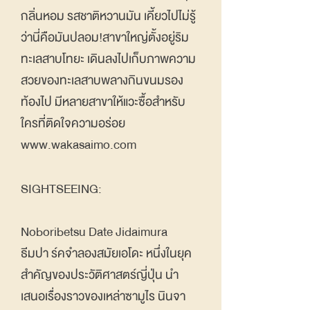
กลิ่นหอม รสชาติหวานมัน เคี้ยวไปไม่รู้
ว่านี่คือมันปลอม!สาขาใหญ่ตั้งอยู่ริม
ทะเลสาบโทยะ เดินลงไปเก็บภาพความ
สวยของทะเลสาบพลางกินขนมรอง
ท้องไป มีหลายสาขาให้แวะซื้อสำหรับ
ใครที่ติดใจความอร่อย
www.wakasaimo.com
SIGHTSEEING:
Noboribetsu Date Jidaimura
ธีมปา ร์คจำลองสมัยเอโดะ หนึ่งในยุค
สำคัญของประวัติศาสตร์ญี่ปุ่น นำ
เสนอเรื่องราวของเหล่าซามูไร นินจา