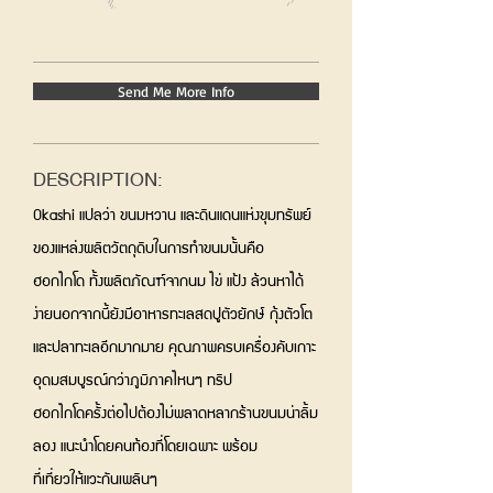
Send Me More Info
DESCRIPTION:
Okashi แปลว่า ขนมหวาน และดินแดนแห่งขุมทรัพย์
ของแหล่งผลิตวัตถุดิบในการทำขนมนั้นคือ
ฮอกไกโด ทั้งผลิตภัณฑ์จากนม ไข่ แป้ง ล้วนหาได้
ง่ายนอกจากนี้ยังมีอาหารทะเลสดปูตัวยักษ์ กุ้งตัวโต
และปลาทะเลอีกมากมาย คุณภาพครบเครื่องคับเกาะ
อุดมสมบูรณ์กว่าภูมิภาคไหนๆ ทริป
ฮอกไกโดครั้งต่อไปต้องไม่พลาดหลากร้านขนมน่าลิ้ม
ลอง แนะนำโดยคนท้องที่โดยเฉพาะ พร้อม
ที่เที่ยวให้แวะกันเพลินๆ