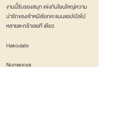
งานนี้รับรองสนุก แข่งกันโยนใหญ่ความ
น่ารักของเจ้าหมีเรียกคะแนนแอปเปิลไป
หลายตะกร้าเลยที เดียว
Hakodate
Numanoya
ร้านขายดังโงะดั้งเดิม (Dango) อายุกว่า
108 ปี สืบทอดกิจการต่อมาถึงปัจจุบัน
นับเป็นรุ่นที่ 4 แล้ว ตั้งอยู่ละแวก Onuma
Park ดังโงะเป็นขนมญี่ปุ่นโบราณ มี 3 รส
ให้เลือก ได้แก่รสโชยุ งาดำและถั่วแดง ตัว
เนื้อเหนียวนุ่มทำจากแป้งหน้าตาเหมือนโม
จิแต่คำเล็กกว่า หมำคู่กับชาเขียวอุ่นๆ ตัด