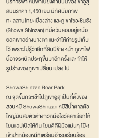
บริการพาเหินฟ้าไปยังด้านบนของเขาอูสุ
สนนราคา 1,450 เยน มีทัศนียภาพ
ทะเลสาบโทยะเบื้องล่าง และภูเขาโชวะชินซัง
(Showa Shinzan) ที่มีควันลอยอยู่เหนือ
ยอดเขาอย่างบางตา แนะว่าให้ถ่ายรูปเก็บ
ไว้ เพราะไม่รู้ว่าอีกกี่สิบปีข้างหน้า ภูเขาไฟ
นี้อาจระเบิดประทุขึ้นมาอีกครั้งและทำให้
รูปร่างของภูเขาเปลี่ยนแปลง ไป
ShowaShinzan Bear Park
ณ จุดขึ้นกระเช้าไปภูเขาอูสุ เป็นที่ตั้งของ
สวนหมี ShowaShinzan หมีสีน้ำตาลตัว
ใหญ่นับสิบตัวต่างกวักมือโชว์ลีลาเรียกให้
โยนแอปเปิลให้กิน โยนดีดีฝีมือแม่นๆ โป๊ะ!
เข้าปากน้องหมีที่เตรียมอ้ารอเรียบร้อย