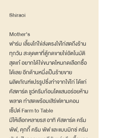
Shiraoi
Mother’s
ฟาร์ม เลี้ยงไก่ไข่ส่งตรงไข่ไก่สดถึงร้าน
ทุกวัน สะดุดตาที่ตู้กดขายไข่อัตโนมัติ
สุดเก๋ อยากได้ไข่ขนาดไหนกดเลือกซื้อ
ได้เลย อีกด้านหนึ่งเป็นร้ายขาย
ผลิตภัณฑ์แปรรูปซึ่งทำจากไข่ไก่ ได้แก่
คัสตาร์ด ชูว์ครีมก้อนโตแสนอร่อยห้าม
พลาด ทำสดพร้อมเสิร์ฟตามคอน
เซ็ปต์ Farm to Table
มีให้เลือกหลายรส อาทิ คัสตาร์ด ครีม
พัฟ, คุกกี้ ครีม พัฟ และแบบมิกซ์ ครีม