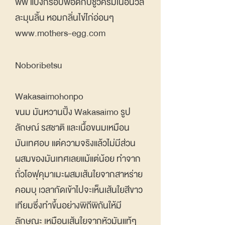
พัฟ แป้งกรอบพอดีกับชูว์ครีมเนื้อนวล
ละมุนลิ้น หอมกลิ่นไข่ไก่อ่อนๆ
www.mothers-egg.com
Noboribetsu
Wakasaimohonpo
ขนม มันหวานปิ้ง Wakasaimo รูป
ลักษณ์ รสชาติ และเนื้อขนมเหมือน
มันเทศอบ แต่ความจริงแล้วไม่มีส่วน
ผสมของมันเทศเลยแม้แต่น้อย ทำจาก
ถั่วโอฟุคุมาเมะผสมเส้นใยจากสาหร่าย
คอมบุ เวลากัดเข้าไปจะเห็นเส้นใยสีขาว
เทียมซึ่งทำขึ้นอย่างพิถีพิถันให้มี
ลักษณะ เหมือนเส้นใยจากหัวมันแท้ๆ