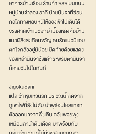
อาคารบ้านเรือน ร้านค้า ฯลฯ บนถนน
หมู่บ้านจำลอง อาทิ บ้านนินจาที่ซ่อน
กลไกทางหลบหนีให้ลองเข้าไปเดินได้
จริงศาลเจ้าแมวยักษ์ เบื้องหลังคือบ้าน
แมวผีสิงสะเทือนขวัญ คนรักแมวมีแอบ
ตกใจกลัวอยู่มิน้อย ปิดท้ายด้วยแสดง
ของเหล่านินจาซึ่งแค่กระพริบตานินจา
ก็หายวับไปในทันที
Jigokudani
แปล ว่า หุบเหวนรก บริเวณนี้เกิดจาก
ภูเขาไฟที่ยังไม่ดับ นำพุร้อนไหลแทรก
ตัวออกมาจากพื้นดิน ควันพวยพุง
เหมือนกานำต้มเดือด มาพร้อมกับ
กลิ่นกำมะถันที่ไม่น่าพิสมัยจมูกสัก